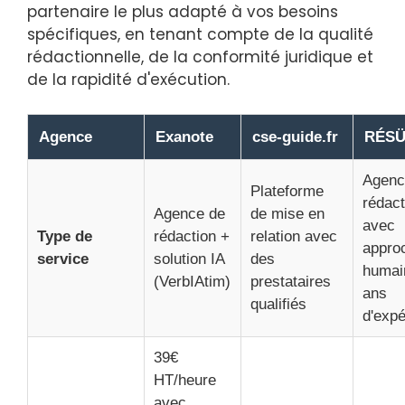
partenaire le plus adapté à vos besoins
spécifiques, en tenant compte de la qualité
rédactionnelle, de la conformité juridique et
de la rapidité d'exécution.
Agence
Exanote
cse-guide.fr
RÉS
Agenc
Plateforme
rédact
Agence de
de mise en
avec
Type de
rédaction +
relation avec
appro
service
solution IA
des
humai
(VerbIAtim)
prestataires
ans
qualifiés
d'expé
39€
HT/heure
avec