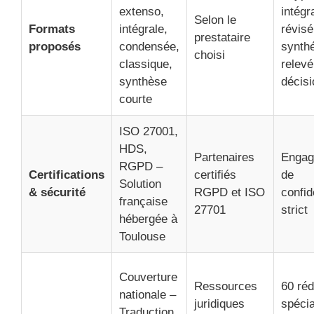
extenso,
intégra
Selon le
Formats
intégrale,
révisé
prestataire
proposés
condensée,
synthé
choisi
classique,
relevé
synthèse
décis
courte
ISO 27001,
HDS,
Partenaires
Engag
RGPD –
Certifications
certifiés
de
Solution
& sécurité
RGPD et ISO
confid
française
27701
strict
hébergée à
Toulouse
Couverture
Ressources
60 ré
nationale –
juridiques
spécia
Traduction