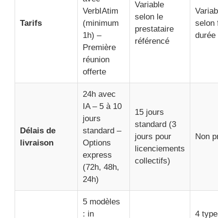
Variable
VerbIAtim
Variab
selon le
Tarifs
(minimum
selon 
prestataire
1h) –
durée 
référencé
Première
réunion
offerte
24h avec
IA – 5 à 10
15 jours
jours
standard (3
Délais de
standard –
jours pour
Non p
livraison
Options
licenciements
express
collectifs)
(72h, 48h,
24h)
5 modèles
: in
4 type