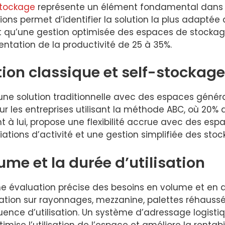
stockage
représente un élément fondamental dans la
ons permet d’identifier la solution la plus adapté
nt qu’une gestion optimisée des espaces de stocka
ntation de la productivité de 25 à 35%.
ion classique et self-stockage
 une solution traditionnelle avec des espaces génér
ur les entreprises utilisant la méthode ABC, où 20% 
nt à lui, propose une flexibilité accrue avec des es
ions d’activité et une gestion simplifiée des stocks
lume et la durée d’utilisation
une évaluation précise des besoins en volume et en d
otation sur rayonnages, mezzanine, palettes réhauss
ence d’utilisation. Un système d’adressage logistiqu
ise l’utilisation de l’espace et améliore la rentabi